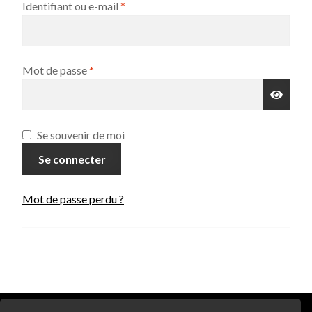
Obligatoire
Identifiant ou e-mail
*
Nous suivre sur facebook
Nous suivre sur instagram
Obligatoire
Mot de passe
*
Nous suivre sur Tiktok
Nous suivre sur YouTube
A
Se souvenir de moi
l
Se connecter
t
Nous téléphoner
e
Mot de passe perdu ?
r
Nous écrire
n
a
t
i
v
e