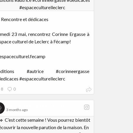
 Rencontre et dédicaces
medi 23 mai, rencontrez Corinne Ergasse à
espace culturel de Leclerc à Fécamp!
spaceculturel.fecamp
editions #autrice #corinneergasse
edicaces #espaceculturelleclerc
8
0
Bernard Lavigne Éditions
3 months ago