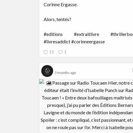
Corinne Ergasse.
Alors, tentés?
#editions #extraitlivre #thrillerbo
#livresaddict #corinneergasse
15
1
Bernard Lavigne Éditions
3 months ago