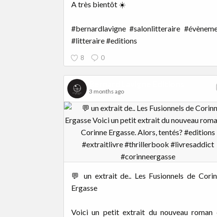
A très bientôt ☀️
#bernardlavigne #salonlitteraire #évènem
#litteraire #editions
8
0
Bernard Lavigne Éditions
3 months ago
💬 un extrait de.. Les Fusionnels de Cori
Ergasse
Voici un petit extrait du nouveau roman