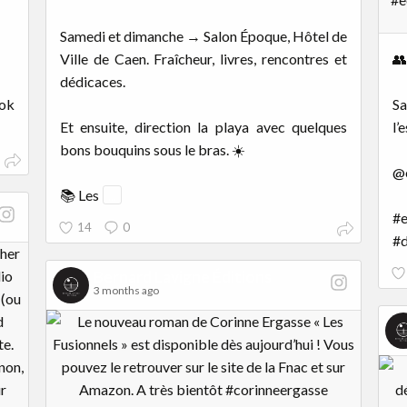
Samedi et dimanche → Salon Époque, Hôtel de
Ville de Caen. Fraîcheur, livres, rencontres et
👥
dédicaces.
ok
Sa
Et ensuite, direction la playa avec quelques
l’
bons bouquins sous le bras. ☀️
@e
📚 Les
...
#
14
0
#d
Bernard Lavigne Éditions
3 months ago