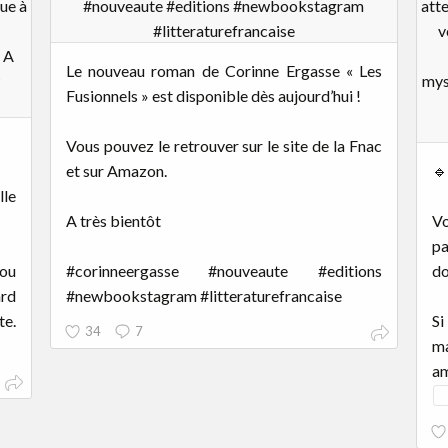
Le nouveau roman de Corinne Ergasse « Les
Fusionnels » est disponible dès aujourd’hui !
Vous pouvez le retrouver sur le site de la Fnac
et sur Amazon.
🔹
lle
A très bientôt
Vo
pa
ou
#corinneergasse #nouveaute #editions
do
ard
#newbookstagram #litteraturefrancaise
te.
Si
34
7
ma
am
..