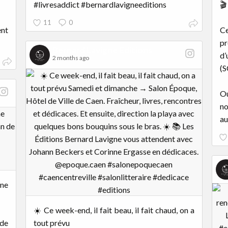
#livresaddict #bernardlavigneeditions
🎬
11
0
ent
Ce
pr
Bernard Lavigne Éditions
d’
2 months ago
(S
Ou
no
au
nne
☀️ Ce week-end, il fait beau, il fait chaud, on a
 de
tout prévu