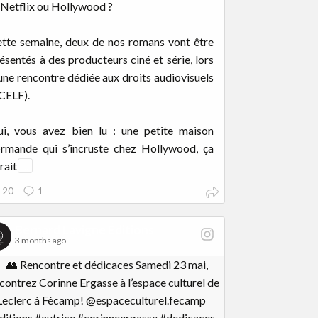
 Netflix ou Hollywood ?
tte semaine, deux de nos romans vont être
ésentés à des producteurs ciné et série, lors
une rencontre dédiée aux droits audiovisuels
CELF).
i, vous avez bien lu : une petite maison
rmande qui s’incruste chez Hollywood, ça
rait
...
20
1
Bernard Lavigne Éditions
3 months ago